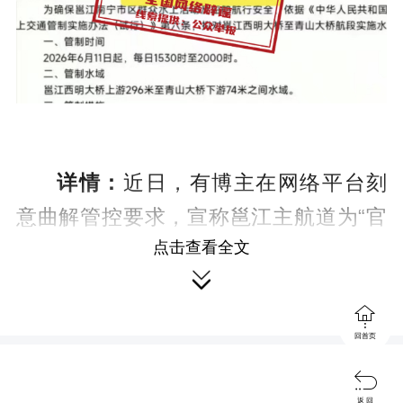
详情：
近日，有博主在网络平台刻
意曲解管控要求，宣称邕江主航道为“官
点击查看全文
方开放的水上运动区”，引发热议，也让

很多游客在不知情中踏入危险区域。

应急管理部提醒：
邕江是广西核心
回首页
内河航道，水下条件复杂，大型船舶航

行产生强力暗流，流速快、隐蔽性强，
返 回