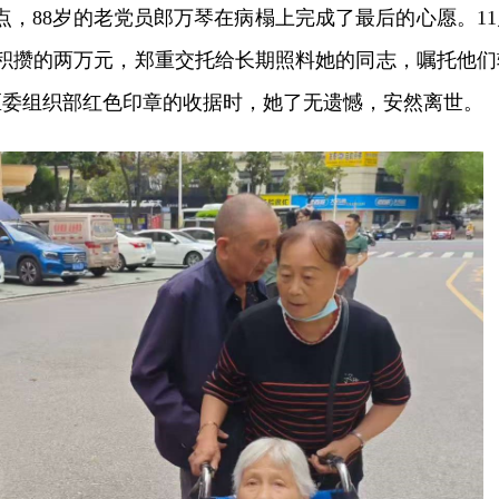
点，88岁的老党员郎万琴在病榻上完成了最后的心愿。11
用积攒的两万元，郑重交托给长期照料她的同志，嘱托他们
区委组织部红色印章的收据时，她了无遗憾，安然离世。