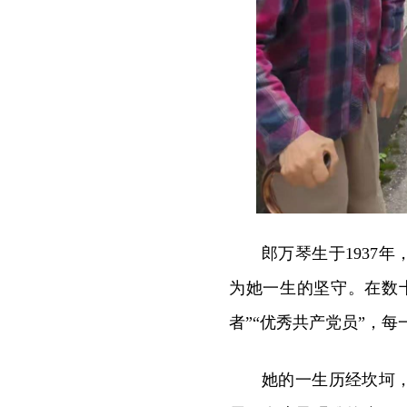
郎万琴生于1937年
为她一生的坚守。在数
者”“优秀共产党员”，
她的一生历经坎坷，