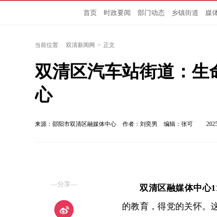
首页
时政要闻
部门动态
乡镇街道
媒
当前位置:
双清新闻网
>
正文
双清区汽车站街道：生命
心
来源：邵阳市双清区融媒体中心
作者：刘奕男
编辑：张可
2025
—分享—
双清区融媒体中心1
的教育，得党的关怀。