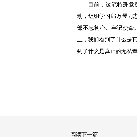
目前，这笔特殊党
动，组织学习郎万琴同
部不忘初心、牢记使命
上，我们看到了什么是真
到了什么是真正的无私奉
阅读下一篇