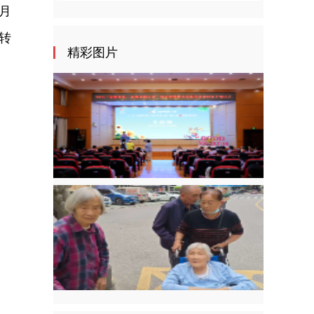
月
转
精彩图片