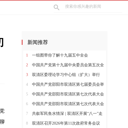
初
新闻推荐
1
一组图带你了解十九届五中全会
2
中国共产党第十九届中央委员会第五次全
体会议公报
3
双清区委理论学习中心组（扩大）举行
2026年第七次集体学习
4
中国共产党邵阳市双清区第七届委员会举
行第一次全体会议
5
中国共产党邵阳市双清区第七次代表大会
闭幕
6
中国共产党邵阳市双清区第七次代表大会
党
开幕
7
共叙军民鱼水情深 | 双清区开展“八一”走
聊
访慰问及座谈活动
8
双清区召开2026年第11次政府常务会议