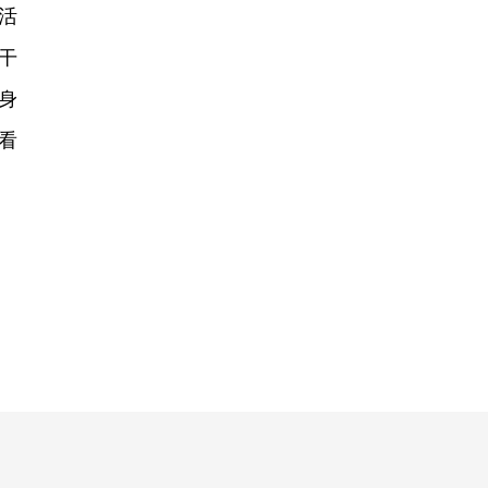
活
干
身
看