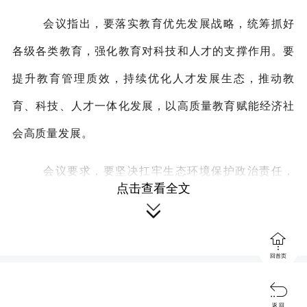
会议指出，要落实教育优先发展战略，统筹抓好
各级各类教育，强化教育对科技和人才的支撑作用。要
提升教育管理质效，持续优化人才发展生态，推动教
育、科技、人才一体化发展，以高质量教育赋能经济社
会高质量发展。
会议要求，要坚决扛牢生态环境保护政治责任，
点击查看全文
紧盯督察整改，闭环管理、逐项销号，加快推进“夏季攻

势”任务落地，全面补齐工作短板。要聚焦重点领域，推

动产业升级改造，抓好企业精准治污、扬尘和移动源污
回首页
染治理，加快推动环境质量显著提升。要压实各方责

返 回