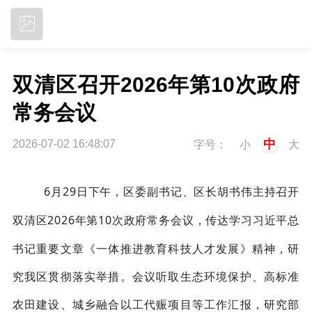
立即下载
双清区召开2026年第10次政府
常务会议
中
2026-07-02 16:48:07
字号：
小
大
6
月
29
日下午，
区委副书记、区长胡书伟主持召开
双清区
2026
年第
10
次政府常务会议，传达学习习近平总
书记重要文章《一体推进教育科技人才发展》精神，研
究我区贯彻落实举措。
会议听取
生态环境保护
、
高标准
农田建设、城乡融合以工代赈项目
等工作汇报，研究部