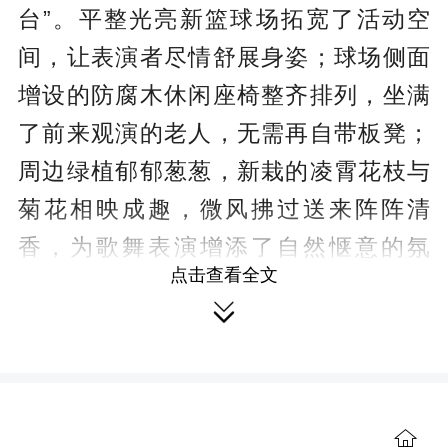
台”。平整光亮新篮球场拓宽了活动空
间，让表演者尽情舒展身姿；球场侧面
增设的防腐木休闲座椅整齐排列，坐满
了前来观演的老人，无需再自带板凳；
周边绿植郁郁葱葱，新栽的凌霄花枝与
菊花相映成趣，微风拂过送来阵阵清
香，为歌舞表演增添了自然惬意的氛
点击查看全文
围。更贴心的是，社区志愿者们还设置

了饮水点和水果盘，让老人们看得舒
心、坐得安心。
