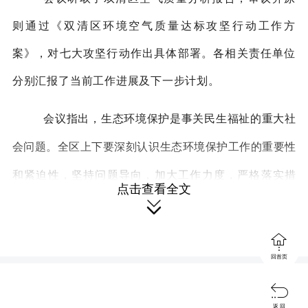
则通过《双清区环境空气质量达标攻坚行动工作方
案》，对七大攻坚行动作出具体部署。各相关责任单位
分别汇报了当前工作进展及下一步计划。
会议指出，生态环境保护是事关民生福祉的重大社
会问题。全区上下要深刻认识生态环境保护工作的重要性
和紧迫性，坚持问题导向，加大工作力度，严格落实措
点击查看全文
施，全力补齐短板弱项，系统提升污染治理效能。要明确

时间节点与责任分工，逐项制定落实措施，扎实推进七大

回首页
攻坚行动，确保各项任务按时保质完成。

会议要求，要建立健全网格化巡查监管体系 ，做好
返 回