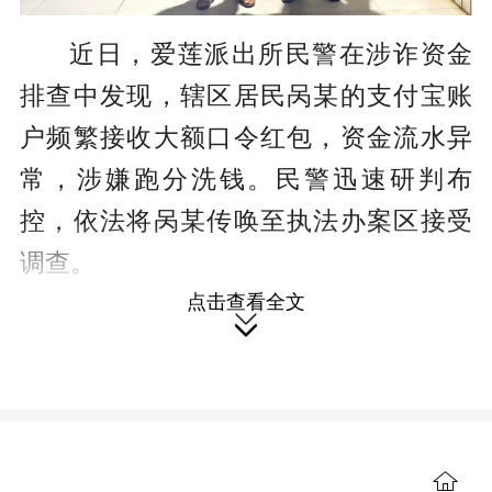
近日，爱莲派出所民警在涉诈资金
排查中发现，辖区居民呙某的支付宝账
户频繁接收大额口令红包，资金流水异
常，涉嫌跑分洗钱。民警迅速研判布
控，依法将呙某传唤至执法办案区接受
调查。
点击查看全文
经查，呙某务工时结识一名工友，

对方以资金周转为由，提出借用其支付
宝账户代收款项，并约定从流转资金中
支付300元作为酬劳。呙某明知资金来路

可疑，却碍于情面、贪图小利，抱着侥