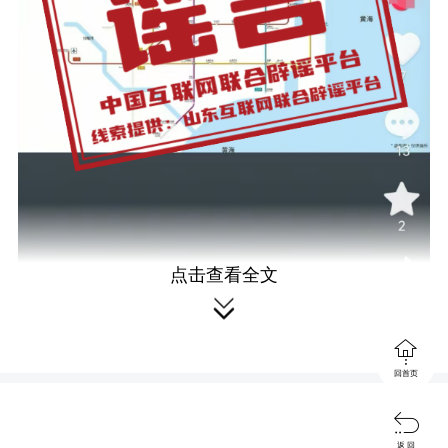
点击查看全文


回首页

详情：
近日，有网民在短视频平台
返 回