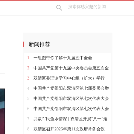
力
新闻推荐
1
一组图带你了解十九届五中全会
2
中国共产党第十九届中央委员会第五次全
体会议公报
3
双清区委理论学习中心组（扩大）举行
2026年第七次集体学习
4
中国共产党邵阳市双清区第七届委员会举
行第一次全体会议
5
中国共产党邵阳市双清区第七次代表大会
闭幕
6
中国共产党邵阳市双清区第七次代表大会
开幕
7
共叙军民鱼水情深 | 双清区开展“八一”走
访慰问及座谈活动
8
双清区召开2026年第11次政府常务会议