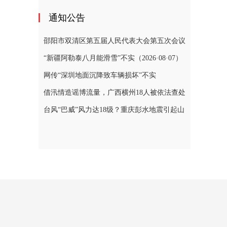
通知公告
邵阳市双清区第五届人民代表大会第五次会议
公告（一）
“新疆阿勒泰八月能滑雪”不实（2026·08·07）
网传“深圳地面沉降致车辆损坏”不实
（2026·08·06）
借汛情造谣博流量，广西横州18人被依法查处
（2026·08·05）
台风“巴威”风力达18级？重庆彭水地震引起山
体崩塌？……这些涉灾信息都是谣言