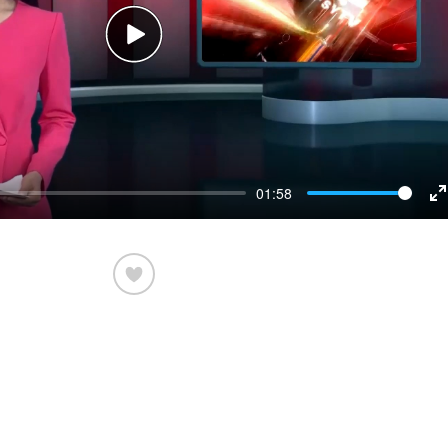
Play
01:58
E
f