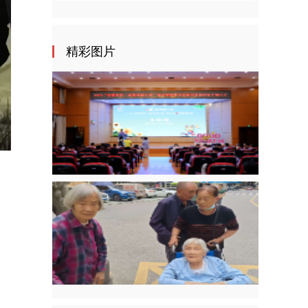
精彩图片
nter
ullscreen