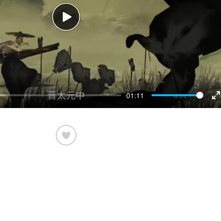
Play
01:11
E
f