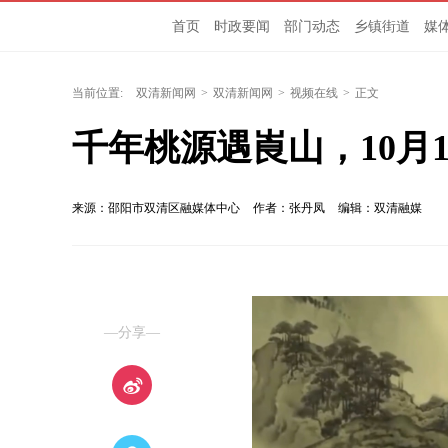
首页
时政要闻
部门动态
乡镇街道
媒
当前位置:
双清新闻网
>
双清新闻网
>
视频在线
>
正文
千年桃源遇崀山，10月
来源：邵阳市双清区融媒体中心
作者：张丹凤
编辑：双清融媒
—分享—