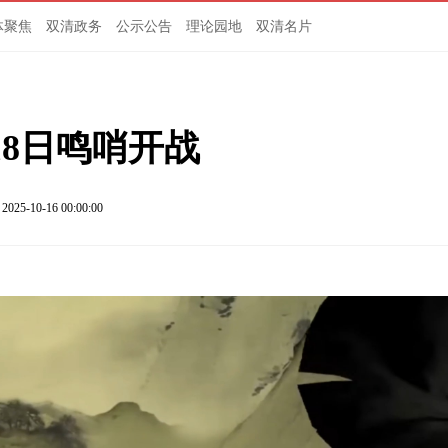
体聚焦
双清政务
公示公告
理论园地
双清名片
18日鸣哨开战
2025-10-16 00:00:00