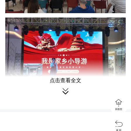
c
r
e
e
n
点击查看全文

大赛共设两项环节，分别是自我介

绍和导游讲解。在导游模拟环节中，“小
回首页
导游”们借助图片、PPT、视频、音乐等

多媒体工具，生动形象、声情并茂地讲
返 回