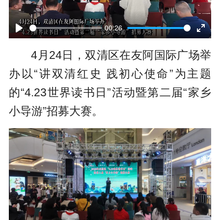
P
l
00:26
P
E
a
4月24日，双清区在友阿国际广场举
l
n
y
办以“讲双清红史 践初心使命”为主题
a
t
的“4.23世界读书日”活动暨第二届“家乡
y
e
小导游”招募大赛。
r
f
u
l
l
s