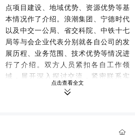
点项目建设、地域优势、资源优势等基
本情况作了介绍。浪潮集团、宁德时代
以及中交一公局、省交科院、中铁十七
局等与会企业代表分别就各自公司的发
展历程、业务范围、技术优势等情况进
行了介绍。双方人员紧扣各自工作领
域，展开深入探讨交流，紧密联系实
点击查看全文
际，从产业方向、发展目标、推进路径

等方面提出建设性意见建议。
余英俊表示，双清区商贸基础扎
实、交通区位优越、营商环境持续优
