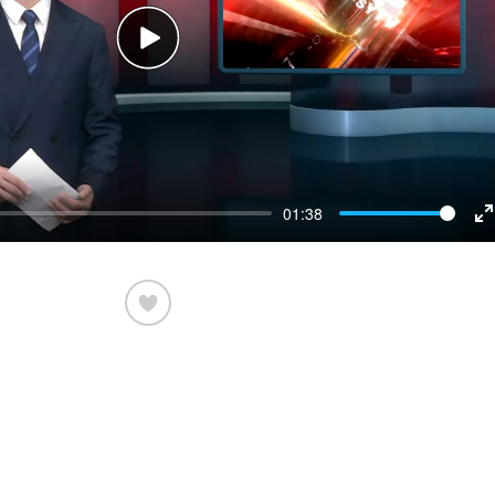
Play
01:38
E
f