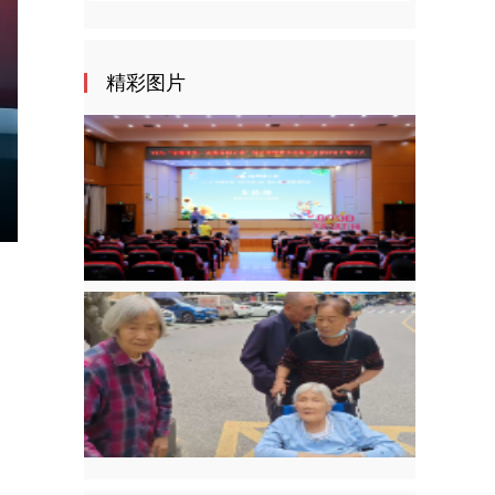
精彩图片
nter
ullscreen