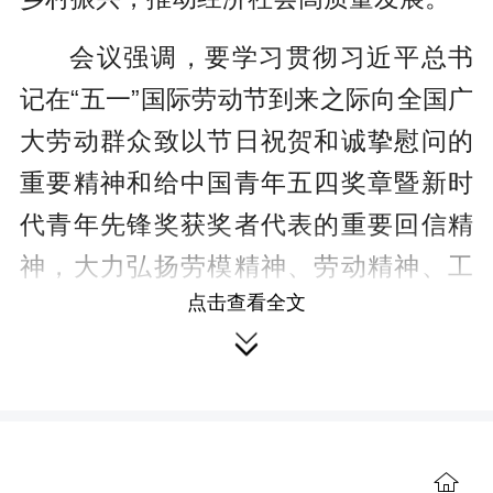
会议强调，要学习贯彻习近平总书
记在“五一”国际劳动节到来之际向全国广
大劳动群众致以节日祝贺和诚挚慰问的
重要精神和给中国青年五四奖章暨新时
代青年先锋奖获奖者代表的重要回信精
神，大力弘扬劳模精神、劳动精神、工
点击查看全文
匠精神，深化新时代青年岗位建功行

动，完善服务青年成长体系，切实维护
劳动者合法权益，激励广大劳动群众在
现代化新双清建设中主动担当、建功立
业。
