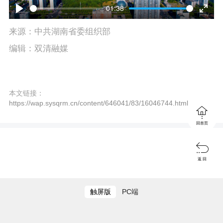
l
01:38
P
E
a
来源：中共湖南省委组织部
l
n
y
编辑：双清融媒
a
t
y
e
本文链接：
r
https://wap.sysqrm.cn/content/646041/83/16046744.html

f
回首页
u

l
返 回
l
s
触屏版
PC端
c