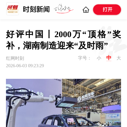
好评中国丨2000万“顶格”奖
补，湖南制造迎来“及时雨”
中
字号：
小
大
红网时刻
2026-06-03 09:23:29