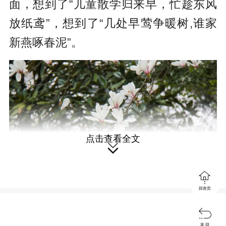
面，想到了“儿童散学归来早，忙趁东风
放纸鸢”，想到了“几处早莺争暖树,谁家
新燕啄春泥”。
点击查看全文


回首页

返 回