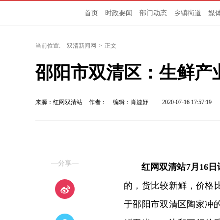
首页
时政要闻
部门动态
乡镇街道
媒
当前位置:
双清新闻网
>
正文
邵阳市双清区：生鲜产
来源：红网双清站
作者：
编辑：肖婕妤
2020-07-16 17:57:19
—分享—
红网双清站7月16日
的，货比较新鲜，价格比
于邵阳市双清区陶家冲