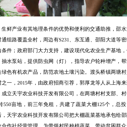
，生鲜产业有其地理条件的优势和便利的交通助推，邵水
通组路覆盖全村，周边有S231、东互通、邵阳大道等密
输条件；政府部门大力支持，建设现代化农业生产基地，
、抽水泵站，提供防虫网（灯），指导农户轮种增产，帮
造绿色有机农产品，防范农地土壤污染。渡头桥镇两塘村
之一，2015年，由政府招商引荐，郭厚龙等人从上海来
，成立天宇农业科技开发有限公司，在两塘村村支部、村
550亩地，前三年免租，共建了蔬菜大棚125个，总投
成后，天宇农业科技开发有限公司把大棚蔬菜基地承包给邵
业合作社经营管理，为带领村民种植蔬菜、带动贫困群众