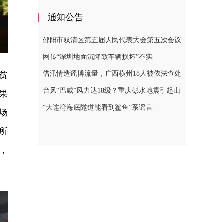
通知公告
邵阳市双清区第五届人民代表大会第五次会议
公告（一）
网传“深圳地面沉降致车辆损坏”不实
贫
（2026·08·06）
借汛情造谣博流量，广西横州18人被依法查处
（2026·08·05）
台风“巴威”风力达18级？重庆彭水地震引起山
果
体崩塌？……这些涉灾信息都是谣言
“大连湾海底隧道能看到鲨鱼”系谣言
场
（2026·08·04）
所
，