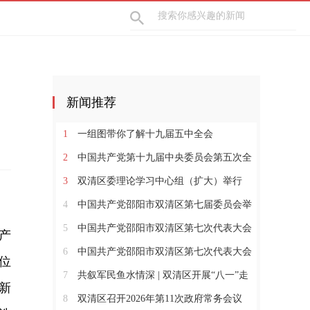
新闻推荐
1
一组图带你了解十九届五中全会
2
中国共产党第十九届中央委员会第五次全
体会议公报
3
双清区委理论学习中心组（扩大）举行
2026年第七次集体学习
4
中国共产党邵阳市双清区第七届委员会举
行第一次全体会议
5
中国共产党邵阳市双清区第七次代表大会
产
闭幕
6
中国共产党邵阳市双清区第七次代表大会
位
开幕
7
共叙军民鱼水情深 | 双清区开展“八一”走
新
访慰问及座谈活动
8
双清区召开2026年第11次政府常务会议