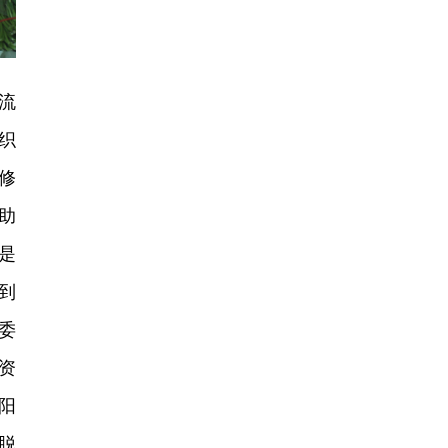
流
织
修
助
是
到
委
资
阳
脱