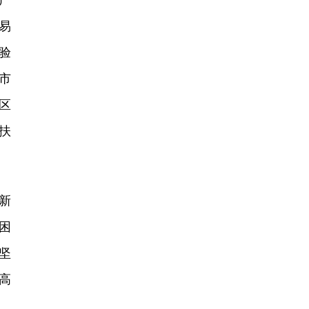
产
易
验
市
区
扶
新
困
坚
高